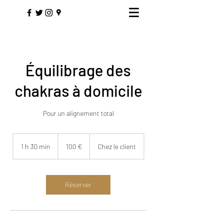
Équilibrage des
chakras à domicile
Pour un alignement total
100
euros
1 h 30 min
1
100 €
Chez le client
3
0
m
i
Réserver
n