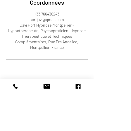
Coordonnées
+33 766438243
hortjavi@gmail.com
Javi Hort Hypnose Montpellier -
Hypnothérapeute, Psychopraticien. Hypnose
Thérapeutique et Techniques
Complémentaires, Rue Fra Angelico,
Montpellier, France
Javi Hort
Révélateur de conscience
Hypnose, Kinésiologie & Techniques
Complémentaires à Montpellier
contact@hypnotherapie-montpellier.com